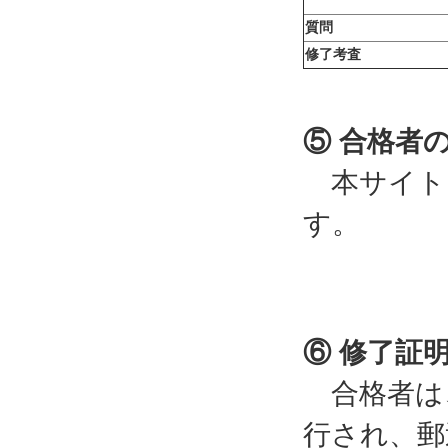
質問
修了考査
⑤ 合格者
本サイト
す。
⑥ 修了証
合格者は
行され、郵