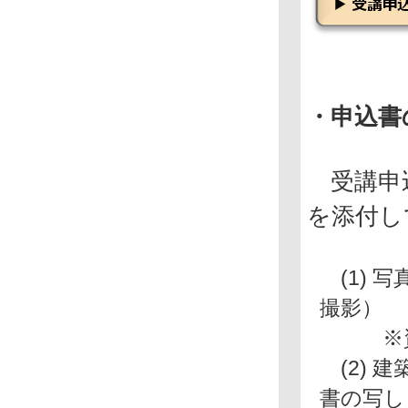
・申込書
受講申込
を添付し
(1) 写
撮影）
※資格
(2) 
書の写し