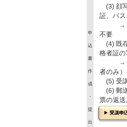
(3) 
証、パス
→ カ
申
不要
(4) 
込
格者証の
書
→（更
者のみ）
作
(5) 
成
(6) 
・
票の返送
提
出