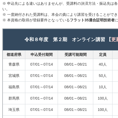
※ 申込先による違いはありませんが、受講料の決済方法・振込先は
い。
※ 一度納付された受講料は、本会の責により講習を受けることがで
※ 本資格の取得が登録要件となっている
フラット35適合証明技術者
令和８年度 第２期 オンライン講習 【
更
都道府県
申込受付期間
受講可能期間
定員
青森県
07/01～07/14
08/01～08/21
40人
宮城県
07/01～07/14
08/01～08/21
50人
福島県
07/01～07/14
08/01～08/21
10人
群馬県
07/01～07/14
08/01～08/21
100人
埼玉県
07/01～07/14
08/01～08/21
100人