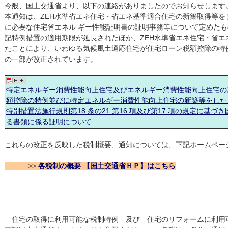
今般、国土交通省より、以下の連絡がありましたのでお知らせします
本通知は、ZEH水準省エネ住宅・省エネ基準適合住宅の新築取得等
に必要な住宅省エネル ギー性能証明書の証明事務等について定めた
記特例措置の適用期限が延長されたほか、ZEH水準省エネ住宅・省エ
たことにより、いわゆる気候風土適応住宅が住宅ローン税額控除の特
の一部が改正されています。
特定エネルギー消費性能向上住宅及びエネルギー消費性能向上住宅の
額控除の特例並びに特定エネルギー消費性能向上住宅の新築等をした
特別措置法施行規則第18 条の21 第16 項及び第17 項の規定に基
る書類に係る証明について
これらの改正を反映した税制概要、通知については、下記ホームペー
>>
各税制の概要 【国土交通省ＨＰ】はこちら
住宅の取得に利用可能な税制特例 及び 住宅のリフォームに利用