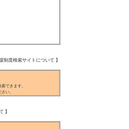
援制度検索サイトについて 】
索できます。
ださい。
て 】