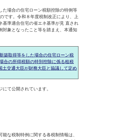
。
をした場合の住宅ローン税額控除の特例等
ものです。令和８年度税制改正により、上
ネ基準適合住宅の省エネ基準が見 直され
例対象となったこと等を踏まえ、本通知
新築取得等をした場合の住宅ローン税
場合の所得税額の特別控除に係る租税
づき国土交通大臣が財務大臣と協議して定め
ジにて公開されています。
可能な税制特例に関する各税制情報は、